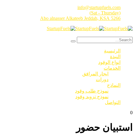
info@startupfuels.com
(Sat - Thursday)
5266 Abo alnasser Alkateeb Jeddah, KSA
الرئيسية
النبذة
انواع الوقود
الخدمات
ايجار المرافق
دورات
النماذج
نموذج طلب وقود
نموذج تزويد وقود
التواصل
0
استبيان حضور