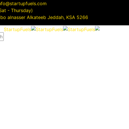
nfo@startupfuels.com
(Sat - Thursday)
5266 Abo alnasser Alkateeb Jeddah, KSA