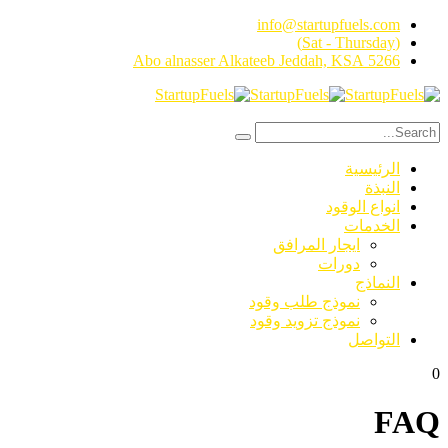
info@startupfuels.com
(Sat - Thursday)
5266 Abo alnasser Alkateeb Jeddah, KSA
الرئيسية
النبذة
انواع الوقود
الخدمات
ايجار المرافق
دورات
النماذج
نموذج طلب وقود
نموذج تزويد وقود
التواصل
0
FAQ