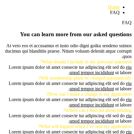
Home
FAQ
FAQ
You can learn more from our asked questions
At vero eos et accusamus et iusto odio digni goiku sendeno ssimos
ducimus qui blanditiis praese. Ntium voluum deleniti atque corrupti
quos.
What should I include in my personal statement?
Lorem ipsum dolor sit amet consecte tur adipiscing elit sed do
eiu
smod tempor incididunt
ut labore.
Will membership plans be charged automatically?
Lorem ipsum dolor sit amet consecte tur adipiscing elit sed do
eiu
smod tempor incididunt
ut labore.
How can I make a change to my application?
Lorem ipsum dolor sit amet consecte tur adipiscing elit sed do
eiu
smod tempor incididunt
ut labore.
Where can I find out about funding?
Lorem ipsum dolor sit amet consecte tur adipiscing elit sed do
eiu
smod tempor incididunt
ut labore.
What will happen when I’ve sent my application?
Lorem ipsum dolor sit amet consecte tur adipiscing elit sed do
eiu